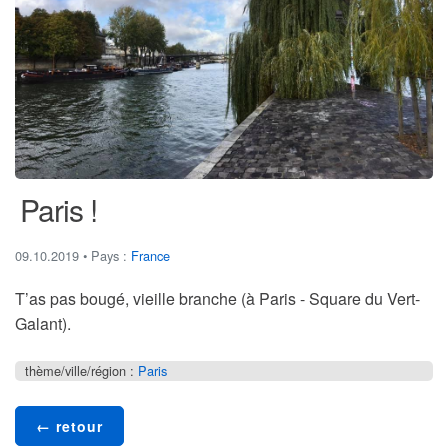
Paris !
09.10.2019
• Pays :
France
T’as pas bougé, vieille branche
(à Paris - Square du Vert-
Galant).
thème/ville/région :
Paris
← retour