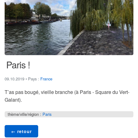
Paris !
09.10.2019
• Pays :
France
T’as pas bougé, vieille branche
(à Paris - Square du Vert-
Galant).
thème/ville/région :
Paris
← retour