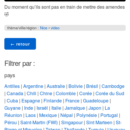
Du moment qu’ils sont pas en train de mettre des amendes
🤣
thème/ville/région :
Nice
•
video
← retour
Filtrer par :
pays
Antilles
|
Argentine
|
Australie
|
Bolivie
|
Brésil
|
Cambodge
|
Canada
|
Chili
|
Chine
|
Colombie
|
Corée
|
Corée du Sud
|
Cuba
|
Espagne
|
Finlande
|
France
|
Guadeloupe
|
Guyane
|
Inde
|
Israël
|
Italie
|
Jamaïque
|
Japon
|
La
Réunion
|
Laos
|
Mexique
|
Népal
|
Polynésie
|
Portugal
|
Pérou
|
Saint-Martin (FWI)
|
Singapour
|
Sint Marteen
|
St-
Pierre et Miquelon
|
Taïwan
|
Thaïlande
|
Turquie
|
Uruguay