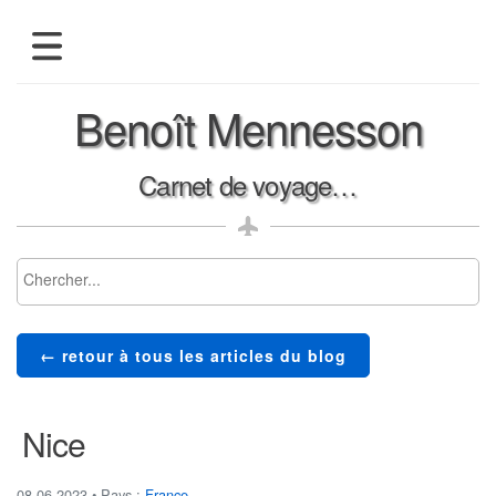
présentation
Benoît Mennesson
blog
albums-photos
Carnet de voyage…
← retour à tous les articles du blog
Nice
08.06.2023
• Pays :
France