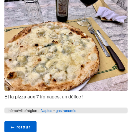
Et la pizza aux 7 fromages, un délice !
thème/ville/région :
Naples
•
gastronomie
← retour