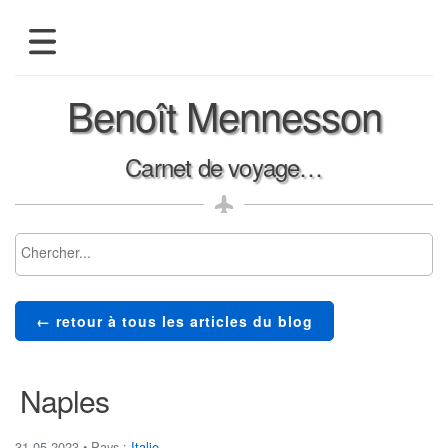
présentation
Benoît Mennesson
blog
albums-photos
Carnet de voyage…
← retour à tous les articles du blog
Naples
31.05.2023
• Pays :
Italie