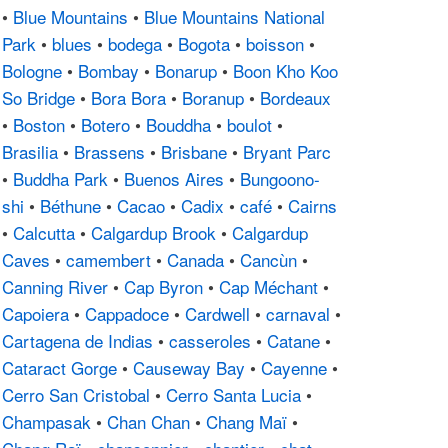
•
Blue Mountains
•
Blue Mountains National
Park
•
blues
•
bodega
•
Bogota
•
boisson
•
Bologne
•
Bombay
•
Bonarup
•
Boon Kho Koo
So Bridge
•
Bora Bora
•
Boranup
•
Bordeaux
•
Boston
•
Botero
•
Bouddha
•
boulot
•
Brasilia
•
Brassens
•
Brisbane
•
Bryant Parc
•
Buddha Park
•
Buenos Aires
•
Bungoono-
shi
•
Béthune
•
Cacao
•
Cadix
•
café
•
Cairns
•
Calcutta
•
Calgardup Brook
•
Calgardup
Caves
•
camembert
•
Canada
•
Cancùn
•
Canning River
•
Cap Byron
•
Cap Méchant
•
Capoiera
•
Cappadoce
•
Cardwell
•
carnaval
•
Cartagena de Indias
•
casseroles
•
Catane
•
Cataract Gorge
•
Causeway Bay
•
Cayenne
•
Cerro San Cristobal
•
Cerro Santa Lucia
•
Champasak
•
Chan Chan
•
Chang Maï
•