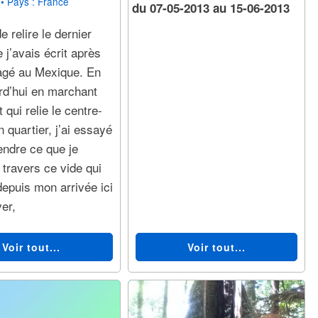
• Pays :
France
du 07-05-2013 au 15-06-2013
e relire le dernier
e j’avais écrit après
agé au Mexique. En
urd’hui en marchant
t qui relie le centre-
n quartier, j’ai essayé
ndre ce que je
 travers ce vide qui
epuis mon arrivée ici
er,
Voir tout...
Voir tout...