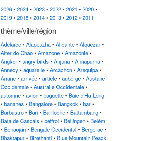
2026
•
2024
•
2023
•
2022
•
2021
•
2020
•
2019
•
2018
•
2014
•
2013
•
2012
•
2011
thème/ville/région
Adélaïde
•
Alappuzha
•
Alicante
•
Alquézar
•
Alter do Chao
•
Amazone
•
Amazonie
•
Angkor
•
angry birds
•
Anjuna
•
Annapurna
•
Annecy
•
aquarelle
•
Arcachon
•
Arequipa
•
Ariane
•
arrivée
•
article
•
auberge
•
Austalie
Occidentale
•
Australie Occidentale
•
automne
•
avion
•
baguette
•
Baie d'Ha-Long
•
bananes
•
Bangalore
•
Bangkok
•
bar
•
Barbastro
•
Bari
•
Bariloche
•
Battambang
•
Baía de Cascais
•
beffroi
•
Bellingen
•
Belém
•
Benaoján
•
Bengale Occidental
•
Bergerac
•
Bhaktapur
•
Birethanti
•
Blue Mountain Peack