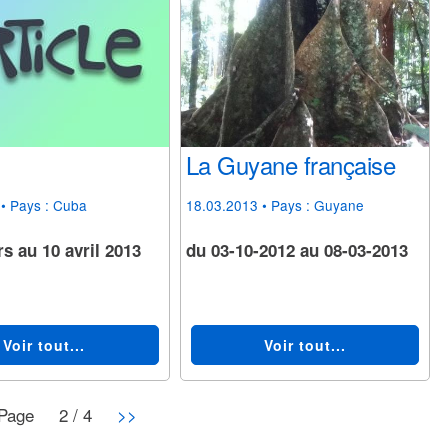
La Guyane française
• Pays :
Cuba
18.03.2013
• Pays :
Guyane
s au 10 avril 2013
du 03-10-2012 au 08-03-2013
Voir tout...
Voir tout...
Page
2 / 4
>>