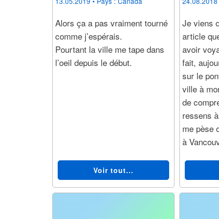
13.05.2019
• Pays :
Canada
24.08.2018
Alors ça a pas vraiment tourné
Je viens d
comme j’espérais.
article qu
Pourtant la ville me tape dans
avoir voy
l’oeil depuis le début.
fait, aujo
sur le pon
ville à mo
de compre
ressens à
me pèse d
à Vancouv
Voir tout...