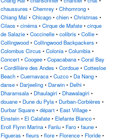
Chang Raï
•
chansonnier
•
chantier
•
chat
•
chaussures
•
Chemrey
•
Chhomrong
•
Chiang Maï
•
Chicago
•
chien
•
Christmas
•
Cilaos
•
cinéma
•
Cirque de Mafate
•
cirque
de Salazie
•
Coccinelle
•
colibris
•
Collie
•
Collingwood
•
Collingwood Backpackers
•
Colombus Circus
•
Colonia
•
Columbia
•
Concert
•
Coogee
•
Copacabana
•
Coral Bay
•
Cordillière des Andes
•
Cordoue
•
Cottesloe
Beach
•
Cuernavaca
•
Cuzco
•
Da Nang
•
danse
•
Darjeeling
•
Darwin
•
Delhi
•
Dharamsala
•
Dhaulagiri
•
Dhawalagiri
•
douane
•
Dune du Pyla
•
Durban-Corbières
•
Durbar Square
•
départ
•
East Village
•
Einstein
•
El Calafate
•
Elefante Blanco
•
Eroll Flynn Marina
•
Fanlu
•
Faro
•
faune
•
Figueras
•
fleurs
•
flore
•
Florence
•
Floride
•